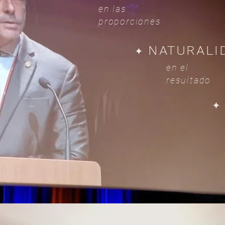
en las
proporciones
NATURALI
✦
en el
resultado