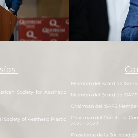
s ​
Miembro del Board de ISAPS 
rican Society for Aesthetic
Miembro del Board de ISAPS 
Chairman del ISAPS Member
Chairman del Comité de Com
l Society of Aesthetic Plastic
2020 - 2022
Presidente de la Sociedad de