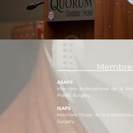
Membresía
ASAPS
Miembro Internacional de la Ame
Plastic Surgery.
ISAPS
Miembro Titular de la Internationa
Surgery.