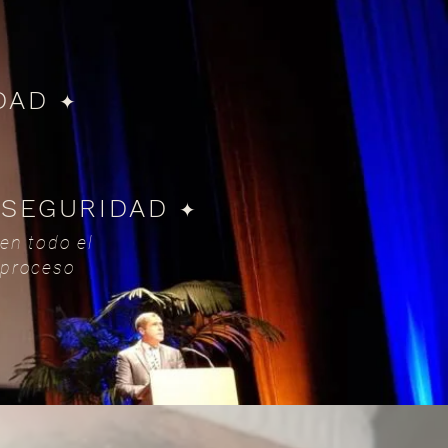
DAD
✦
SEGURIDAD
✦
✦
en todo el
proceso